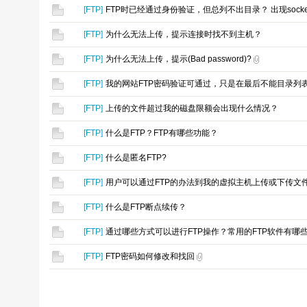
[
FTP
]
FTP时已经通过身份验证，但总列不出目录？ 出现sock
[
FTP
]
为什么无法上传，提示连接时找不到主机？
[
FTP
]
为什么无法上传，提示(Bad password)?
[
FTP
]
我的网站FTP密码验证可通过，只是在最后不能目录列表列出
[
FTP
]
上传的文件超过我的磁盘限额会出现什么情况？
[
FTP
]
什么是FTP？FTP有哪些功能？
[
FTP
]
什么是匿名FTP?
[
FTP
]
用户可以通过FTP的办法到我的虚拟主机上传或下传文
[
FTP
]
什么是FTP断点续传？
[
FTP
]
通过哪些方式可以进行FTP操作？常用的FTP软件有哪
[
FTP
]
FTP密码如何修改和找回