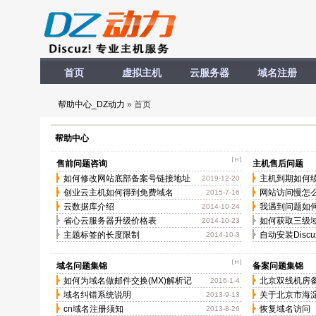
首页
虚拟主机
云服务器
域名注册
帮助中心_DZ动力
» 首页
帮助中心
售前问题咨询
主机售后问题
如何修改网站底部备案号链接地址
主机到期如何
2019-12-20
创业云主机如何得到免费域名
网站访问慢怎
2015-7-16
云数据库介绍
我遇到问题如
2014-10-24
省心云服务器升级价格表
如何获取三级
2014-10-23
主题标签的长度限制
自动安装Discu
2014-10-3
域名问题集锦
备案问题集锦
如何为域名做邮件交换(MX)解析记
北京双线机房
2016-1-4
录？
域名纠错系统说明
关于北京市海
2013-9-13
cn域名注册须知
办理网站备案
恢复域名访问
2013-8-26