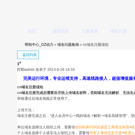
首页
虚拟主机
云服务器
域名注册
帮助中心_DZ动力
»
域名问题集锦
» cn域名注册须知
返回列表
#
1
打印
admin
发表于 2013-8-26 14:33
完美运行环境，专业运维支持，高速线路接入，超值增值服
cn域名注册须知
cn域名注册完成后需要在尽快上传域名材料，否则域名无法解析、无法生
审核通过后域名就能正常使用了。
上传方法：
域名注册完成之后，“进入
会员
中心->我的域名->解析->域名高级管理”，
单位域名选择法人组织上传，需要传
组织机构代码证或是工商营业执照
+
联
个人域名选择个人或非法人组织上传，需要传
所有人身份证反正面
+
联系人