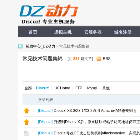
首页
虚拟主机
云服务器
域名注册
帮助中心_DZ动力
» 常见技术问题集锦
常见技术问题集锦
[共
237
篇文章]
RSS
全部
Discuz!
UCHome
FTP
Mysql
其他
文章列表
[
Discuz!
]
Discuz! X3.0/X3.1/X3.2通用 Apache伪静态规则
[
Discuz!
]
升级到Discuz!X后，原来版块或帖子访问地址仍可正常
[
Discuz!
]
Discuz!修改CC攻击防御机制attackevasive