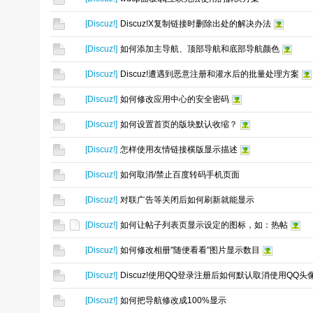
[
Discuz!
]
Discuz!X复制链接时删除出处的解决办法
[
Discuz!
]
如何添加主导航、顶部导航和底部导航颜色
[
Discuz!
]
Discuz!遭遇到恶意注册和灌水后的批量处理方案
[
Discuz!
]
如何修改应用中心的安全密码
[
Discuz!
]
如何设置首页的版块默认收缩？
[
Discuz!
]
怎样使用友情链接横版显示描述
[
Discuz!
]
如何取消/禁止百度转码手机页面
[
Discuz!
]
对联广告等关闭后如何刷新就能显示
[
Discuz!
]
如何让帖子列表页显示设定的图标，如：热帖
[
Discuz!
]
如何修改相册"随便看看"图片显示数目
[
Discuz!
]
Discuz!使用QQ登录注册后如何默认取消使用QQ头
[
Discuz!
]
如何把导航修改成100%显示