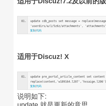
适用于Discuz!7.2及以前的
update cdb_posts set message = replace(messag
'userdirs/a/1/5z6z/attachments', 'attachments
复制代码
适用于Discuz! X
update pre_portal_article_content set content
replace(content,'w189164.l207','hxsaige.l206'
复制代码
说明如下:
update 就是更新的意思