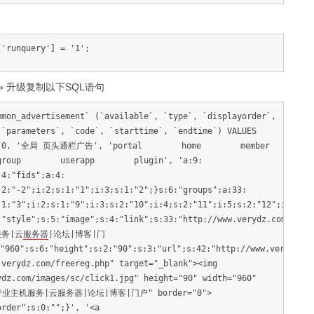
['runquery'] = '1';
» 升级复制以下SQL语句
mmon_advertisement` (`available`, `type`, `displayorder`,
 `parameters`, `code`, `starttime`, `endtime`) VALUES
ner', 0, '全局 页头通栏广告', 'portal home member
p userapp plugin', 'a:9:
:4:"fids";a:4:
:2:"-2";i:2;s:1:"1";i:3;s:1:"2";}s:6:"groups";a:33:
:1:"3";i:2;s:1:"9";i:3;s:2:"10";i:4;s:2:"11";i:5;s:2:"12";i:6;s:
:"style";s:5:"image";s:4:"link";s:33:"http://www.verydz.com/free
服务|云
服务器
|论坛|博客|门
"960";s:6:"height";s:2:"90";s:3:"url";s:42:"http://www.verydz.co
.verydz.com/freereg.php" target="_blank"><img
ydz.com/images/sc/click1.jpg" height="90" width="960"
z!专业主机服务|云服务器|论坛|博客|门户" border="0">
order";s:0:"";}', '<a