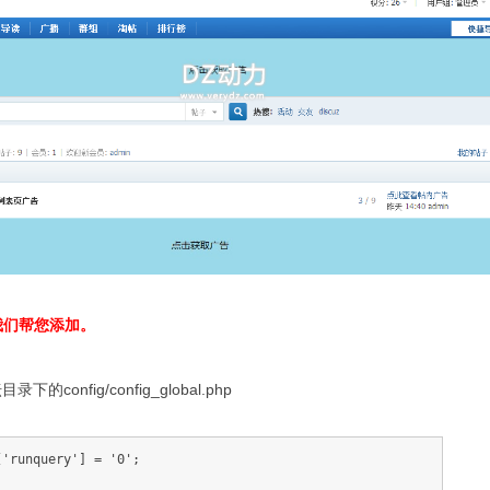
我们帮您添加。
config/config_global.php
['runquery'] = '0';