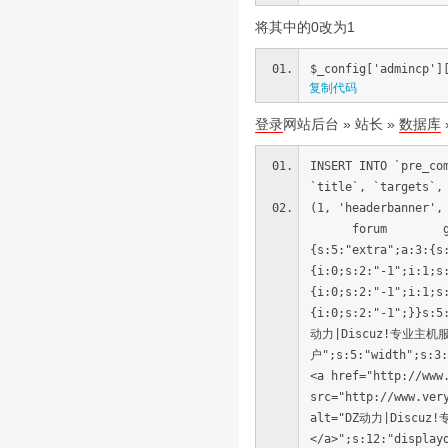
将其中的0改为1
$_config['admincp']
复制代码
登录
网站后台 » 站长 »
数据库
INSERT INTO `pre_co
`title`, `targets`,
(1, 'headerban
forum grou
{s:5:"extra";a:3:{s
{i:0;s:2:"-1";i:1;s
{i:0;s:2:"-1";i:1;s
{i:0;s:2:"-1";}}s:5
动力|Discuz!专业主机
户";s:5:"width";s:3:
<a href="http://www
src="http://www.ver
alt="DZ动力|Discu
</a>";s:12:"display