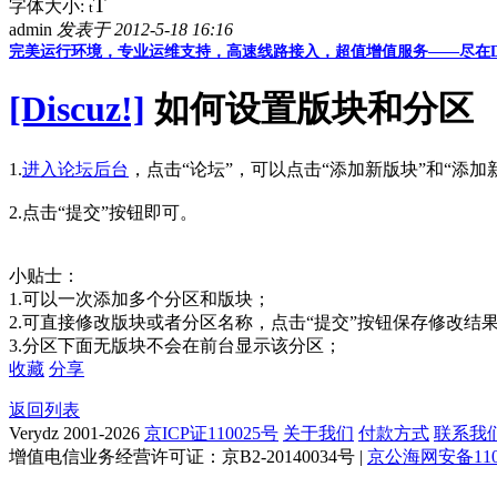
T
字体大小:
t
admin
发表于 2012-5-18 16:16
完美运行环境，专业运维支持，高速线路接入，超值增值服务——尽在D
[Discuz!]
如何设置版块和分区
1.
进入论坛后台
，点击“论坛”，可以点击“添加新版块”和“添加
2.点击“提交”按钮即可。
小贴士：
1.可以一次添加多个分区和版块；
2.可直接修改版块或者分区名称，点击“提交”按钮保存修改结
3.分区下面无版块不会在前台显示该分区；
收藏
分享
返回列表
Verydz 2001-2026
京ICP证110025号
关于我们
付款方式
联系我
增值电信业务经营许可证：京B2-20140034号 |
京公海网安备1101