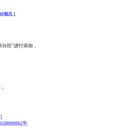
Z动力！
新分区”进行添加，
果；
们
08000962号