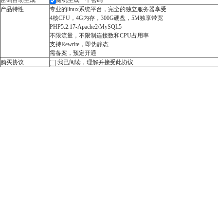
密码自动生成
*
随机生成一个密码
产品特性
专业的linux系统平台，完全的独立服务器享受
4核CPU，4G内存，300G硬盘，5M独享带宽
PHP5.2.17-Apache2/MySQL5
不限流量，不限制连接数和CPU占用率
支持Rewrite，即伪静态
需备案，预定开通
购买协议
我已阅读，理解并接受此协议