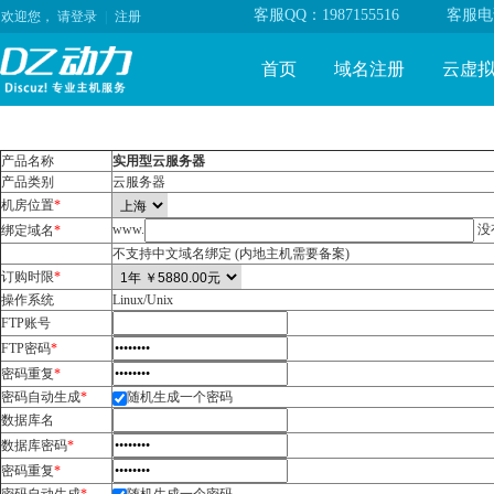
客服QQ：1987155516
客服电话
欢迎您，
请登录
|
注册
首页
域名注册
云虚
产品名称
实用型云服务器
产品类别
云服务器
机房位置
*
www.
没
绑定域名
*
不支持中文域名绑定
(内地主机需要备案)
订购时限
*
操作系统
Linux/Unix
FTP账号
FTP密码
*
密码重复
*
密码自动生成
*
随机生成一个密码
数据库名
数据库密码
*
密码重复
*