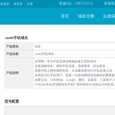
客服QQ：1987155516
客服电话
欢迎您，
请登录
|
注册
首页
域名注册
云虚
.mobi手机域名
产品类别
域名
产品名称
.mobi手机域名
全球唯一专为手机及移动终端设备打造的域名；
全新顶级域名，拥有丰富资源，选择更多，机会更多；
迎接手机上网热潮的到来，企业建设移动WAP站必备之选
产品说明
全球近20亿手机用户，是新一代移动网络信息服务的重要桥
由爱立信、GSM协会、Google、微软、诺基亚、三星电子,Syni
T-Mobile等全球顶级知名手机厂商和相关行业协会共同投资
型号配置