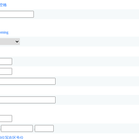
空格
ing
.
.
前3位写在区号位