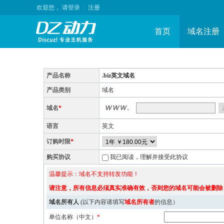
欢迎您，
请登录
|
注册
首页
域名注册
产品名称
.biz英文域名
产品类别
域名
域名
*
语言
英文
订购时限
*
购买协议
我已阅读，理解并接受此协议
温馨提示：域名不支持转发功能！
请注意，所有信息必须真实准确有效，否则您的域名可能会被删除
域名所有人
(以下内容请填写
域名所有者
的信息）
单位名称（中文）
*