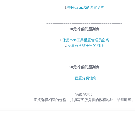
====================================
1.
去掉discuzX的弹窗提醒
====================================
30元/个的问题列表
====================================
1.
使用tools工具重置管理员密码
2.
批量替换帖子里的网址
====================================
50元/个的问题列表
====================================
1.
设置分类信息
温馨提示：
直接选择相应的价格，并填写客服提供的教程地址，结算即可。