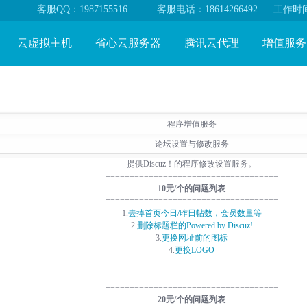
客服QQ：1987155516
客服电话：18614266492
工作时间：
云虚拟主机
省心云服务器
腾讯云代理
增值服务
程序增值服务
论坛设置与修改服务
提供Discuz！的程序修改设置服务。
====================================
10元/个的问题列表
====================================
1.
去掉首页今日/昨日帖数，会员数量等
2.
删除标题栏的Powered by Discuz!
3.
更换网址前的图标
4.
更换LOGO
====================================
20元/个的问题列表