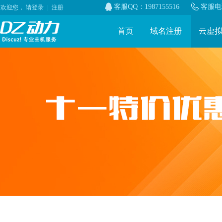
客服QQ：1987155516
客服电话
欢迎您，
请登录
|
注册
首页
域名注册
云虚